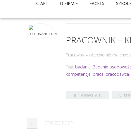
START
O FIRMIE
FACET5
SZKOL
PRACOWNIK – K
Pracownik – obecnie nie ma chyba 
Tagi:
badania
,
Badanie osobowośc
kompetencje
,
praca
,
pracodawca
19 marca 2018
bra
STARSZE POSTY