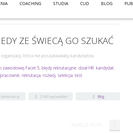
ENIA
COACHING
STUDIA
CUD
BLOG
PUB
IEDY ZE ŚWIECĄ GO SZUKAĆ
organizacji, która nie poszukiwałaby kandydatów.
i zawodowej Facet 5
,
błędy rekrutacyjne
,
dział HR
,
kandydat
,
,
pracownik
,
rekrutacja
,
rozwój
,
selekcja
,
test
k komentarzy
2 960 wyświetleń
Blog
NOWSZE POSTY