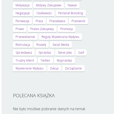
Motywacja
Motywy Zakupowe
Nawyk
Negocjacje
Osobowość
Personal Branding
Perswazja
Praca
Pracodawca
Pracownik
Prawo
Proces Zakupowy
Promocja
Przewodzenie
Reguły Wywierania Wpływu
Rekrutacja
Rozwój
Social Media
Sprzedawca
Sprzedaż
Steve Jobs
Szef
Trudny Klient
Twitter
Wyprzedaż
Wywieranie Wpływu
Zakup
Zarządzanie
POLECANA KSIĄŻKA
Nie było możliwe pobranie danych na temat