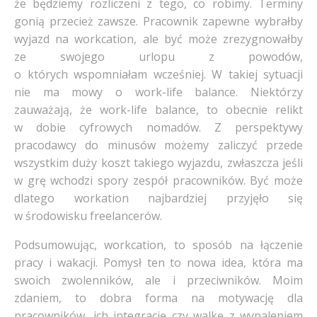
że będziemy rozliczeni z tego, co robimy. Terminy
gonią przecież zawsze. Pracownik zapewne wybrałby
wyjazd na workcation, ale być może zrezygnowałby
ze swojego urlopu z powodów,
o których wspomniałam wcześniej. W takiej sytuacji
nie ma mowy o work-life balance. Niektórzy
zauważają, że work-life balance, to obecnie relikt
w dobie cyfrowych nomadów. Z perspektywy
pracodawcy do minusów możemy zaliczyć przede
wszystkim duży koszt takiego wyjazdu, zwłaszcza jeśli
w grę wchodzi spory zespół pracowników. Być może
dlatego workation najbardziej przyjęło się
w środowisku freelancerów.
Podsumowując, workcation, to sposób na łączenie
pracy i wakacji. Pomysł ten to nowa idea, która ma
swoich zwolenników, ale i przeciwników. Moim
zdaniem, to dobra forma na motywację dla
pracowników, ich integrację czy walkę z wypaleniem