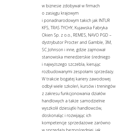
w biznesie zdobywał w firmach
o zasięgu krajowym
i ponadnarodowym takich jak INTUR
KFS, TRAS TYCHY, Kujawska Fabryka
Okien Sp. z o.o., REMES, NAVO PGD –
dystrybutor Procter and Gamble, 3M,
SC Johnson i inne, gdzie zajmował
stanowiska menedżerskie średniego
i najwyższego szczebla, kierując
rozbudowanymi zespołami sprzedaży.
W trakcie bogatej kariery zawodowej
odbył wiele szkoleń, kursów i treningów
z zakresu funkcjonowania działów
handlowych a także samodzielnie
wyszkolił dziesiątki handlowców,
doskonaląc i rozwijając ich
kompetencje sprzedażowe zarówno
w sprzedaży bezpośredniej, jak