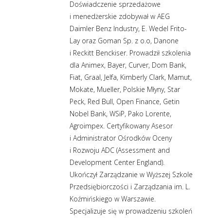
Doświadczenie sprzedażowe
i menedżerskie zdobywał w AEG
Daimler Benz Industry, E. Wedel Frito-
Lay oraz Goman Sp. z o.o, Danone
i Reckitt Benckiser. Prowadził szkolenia
dla Animex, Bayer, Curver, Dom Bank,
Fiat, Graal, Jelfa, Kimberly Clark, Mamut,
Mokate, Mueller, Polskie Młyny, Star
Peck, Red Bull, Open Finance, Getin
Nobel Bank, WSiP, Pako Lorente,
Agroimpex. Certyfikowany Asesor
i Administrator Ośrodków Oceny
i Rozwoju ADC (Assessment and
Development Center England).
Ukończył Zarządzanie w Wyższej Szkole
Przedsiębiorczości i Zarządzania im. L.
Koźmińskiego w Warszawie.
Specjalizuje się w prowadzeniu szkoleń