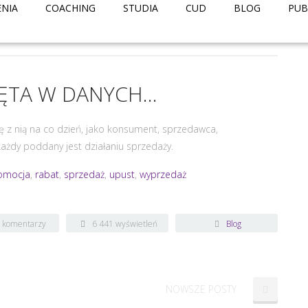
ENIA
COACHING
STUDIA
CUD
BLOG
PUB
LĘTA W DANYCH…
ę z nią na co dzień, jako konsument, sprzedawca,
 każdy poddany jest działaniu sprzedaży.
omocja
,
rabat
,
sprzedaż
,
upust
,
wyprzedaż
k komentarzy
6 441 wyświetleń
Blog
NOWSZE POSTY