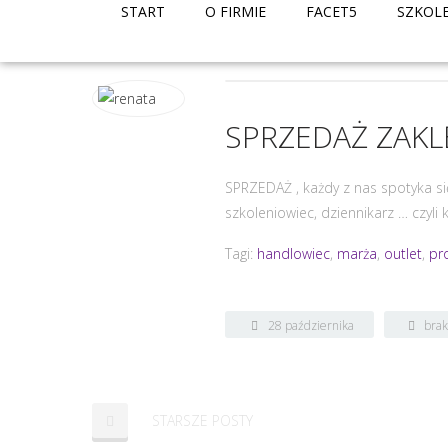
START
O FIRMIE
FACET5
SZKOL
SPRZEDAŻ ZAK
SPRZEDAŻ , każdy z nas spotyka si
szkoleniowiec, dziennikarz … czyli
Tagi:
handlowiec
,
marża
,
outlet
,
pr
28 października
bra
2017
STARSZE POSTY