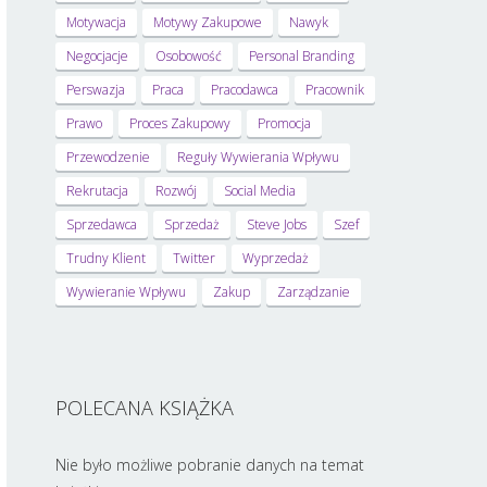
Motywacja
Motywy Zakupowe
Nawyk
Negocjacje
Osobowość
Personal Branding
Perswazja
Praca
Pracodawca
Pracownik
Prawo
Proces Zakupowy
Promocja
Przewodzenie
Reguły Wywierania Wpływu
Rekrutacja
Rozwój
Social Media
Sprzedawca
Sprzedaż
Steve Jobs
Szef
Trudny Klient
Twitter
Wyprzedaż
Wywieranie Wpływu
Zakup
Zarządzanie
POLECANA KSIĄŻKA
Nie było możliwe pobranie danych na temat