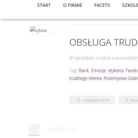
START
O FIRMIE
FACET5
SZKOL
OBSŁUGA TRUD
W sprzedaży, a także w powszechny
Tagi:
Bank
,
Emocje
,
etykieta
,
Face
trudnego klienta
,
Przemysław Gdań
4 kwietnia 2018
bra
STARSZE POSTY