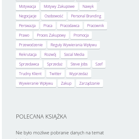
Motywacja
Motywy Zakupowe
Nawyk
Negocjacje
Osobowość
Personal Branding
Perswazja
Praca
Pracodawca
Pracownik
Prawo
Proces Zakupowy
Promocja
Przewodzenie
Reguły Wywierania Wpływu
Rekrutacja
Rozwój
Social Media
Sprzedawca
Sprzedaż
Steve Jobs
Szef
Trudny Klient
Twitter
Wyprzedaż
Wywieranie Wpływu
Zakup
Zarządzanie
POLECANA KSIĄŻKA
Nie było możliwe pobranie danych na temat