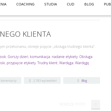
ENIA
COACHING
STUDIA
CUD
BLOG
PUB
NEGO KLIENTA
m przekonaniu, istnieje pojęcie „obsługa trudnego klienta”.
book
,
Gorszy dzień
,
komunikacja
,
nadanie etykiety
,
Obsługa
ski
,
przypięcie etykiety
,
Trudny klient
,
Wardęga
,
Wardęgę
k komentarzy
2 783 wyświetleń
Blog
NOWSZE POSTY