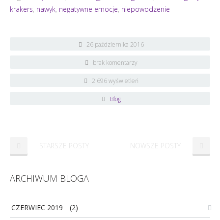
krakers
,
nawyk
,
negatywne emocje
,
niepowodzenie
26 października 2016
brak komentarzy
2 696 wyświetleń
Blog
STARSZE POSTY
NOWSZE POSTY
ARCHIWUM BLOGA
CZERWIEC 2019
(2)