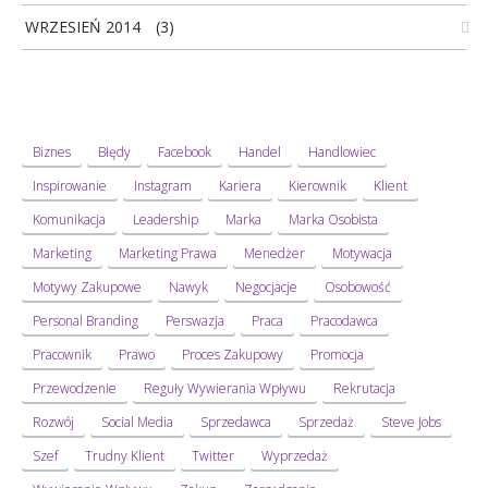
WRZESIEŃ 2014
(3)
Biznes
Błędy
Facebook
Handel
Handlowiec
Inspirowanie
Instagram
Kariera
Kierownik
Klient
Komunikacja
Leadership
Marka
Marka Osobista
Marketing
Marketing Prawa
Menedżer
Motywacja
Motywy Zakupowe
Nawyk
Negocjacje
Osobowość
Personal Branding
Perswazja
Praca
Pracodawca
Pracownik
Prawo
Proces Zakupowy
Promocja
Przewodzenie
Reguły Wywierania Wpływu
Rekrutacja
Rozwój
Social Media
Sprzedawca
Sprzedaż
Steve Jobs
Szef
Trudny Klient
Twitter
Wyprzedaż