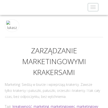
Toggle
navigatio
ZARZĄDZANIE
MARKETINGOWYMI
KRAKERSAMI
Marketing: Siedzą w biurze i wpieprzają krakersy. Zawsze
tylko krakersy i paluszki, paluszki, orzeszki i krakersy. I tak cały
czas, bez odpoczynku, bez wytchnienia.
Tagi:
kreatywność
,
marketing
,
marketingowiec
,
marketingowy