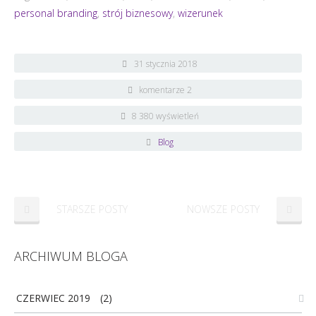
personal branding
,
strój biznesowy
,
wizerunek
31 stycznia 2018
komentarze 2
8 380 wyświetleń
Blog
STARSZE POSTY
NOWSZE POSTY
ARCHIWUM BLOGA
CZERWIEC 2019
(2)