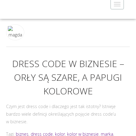
Toggle
navigatio
DRESS CODE W BIZNESIE –
ORŁY SĄ SZARE, A PAPUGI
KOLOROWE
Czym jest dress code i dlaczego jest tak istotny? Istnieje
bardzo wiele definicji określających pojęcie dress code’u
w biznesie.
Tagi:
biznes
,
dress code
,
kolor
,
kolor w biznesie
,
marka
,