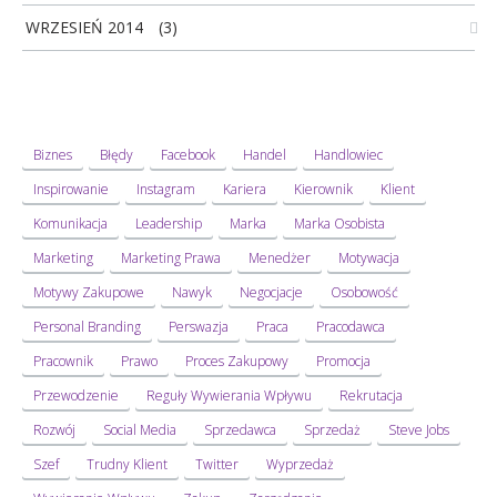
WRZESIEŃ 2014
(3)
Biznes
Błędy
Facebook
Handel
Handlowiec
Inspirowanie
Instagram
Kariera
Kierownik
Klient
Komunikacja
Leadership
Marka
Marka Osobista
Marketing
Marketing Prawa
Menedżer
Motywacja
Motywy Zakupowe
Nawyk
Negocjacje
Osobowość
Personal Branding
Perswazja
Praca
Pracodawca
Pracownik
Prawo
Proces Zakupowy
Promocja
Przewodzenie
Reguły Wywierania Wpływu
Rekrutacja
Rozwój
Social Media
Sprzedawca
Sprzedaż
Steve Jobs
Szef
Trudny Klient
Twitter
Wyprzedaż