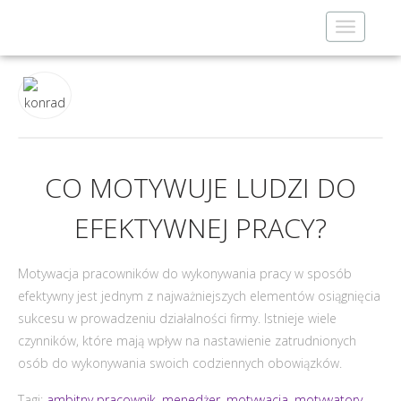
Toggle
navigatio
CO MOTYWUJE LUDZI DO
EFEKTYWNEJ PRACY?
Motywacja pracowników do wykonywania pracy w sposób
efektywny jest jednym z najważniejszych elementów osiągnięcia
sukcesu w prowadzeniu działalności firmy. Istnieje wiele
czynników, które mają wpływ na nastawienie zatrudnionych
osób do wykonywania swoich codziennych obowiązków.
Tagi:
ambitny pracownik
,
menedżer
,
motywacja
,
motywatory
,