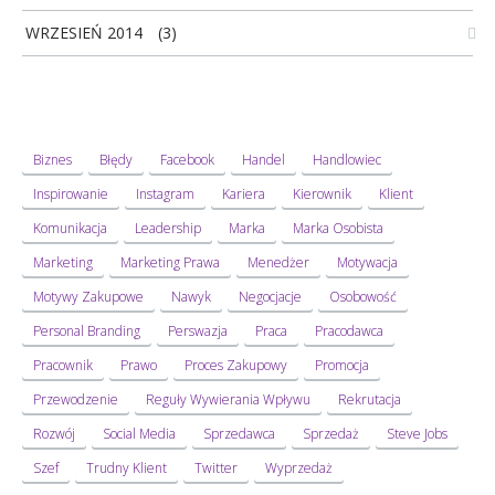
WRZESIEŃ 2014
(3)
Biznes
Błędy
Facebook
Handel
Handlowiec
Inspirowanie
Instagram
Kariera
Kierownik
Klient
Komunikacja
Leadership
Marka
Marka Osobista
Marketing
Marketing Prawa
Menedżer
Motywacja
Motywy Zakupowe
Nawyk
Negocjacje
Osobowość
Personal Branding
Perswazja
Praca
Pracodawca
Pracownik
Prawo
Proces Zakupowy
Promocja
Przewodzenie
Reguły Wywierania Wpływu
Rekrutacja
Rozwój
Social Media
Sprzedawca
Sprzedaż
Steve Jobs
Szef
Trudny Klient
Twitter
Wyprzedaż