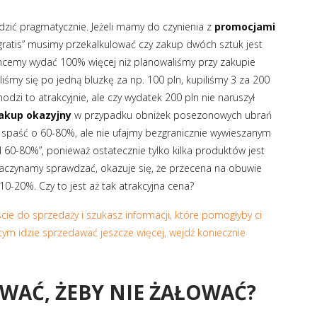
ić pragmatycznie. Jeżeli mamy do czynienia z
promocjami
 gratis” musimy przekalkulować czy zakup dwóch sztuk jest
chcemy wydać 100% więcej niż planowaliśmy przy zakupie
liśmy się po jedną bluzkę za np. 100 pln, kupiliśmy 3 za 200
odzi to atrakcyjnie, ale czy wydatek 200 pln nie naruszył
akup okazyjny
w przypadku obniżek posezonowych ubrań
ią spaść o 60-80%, ale nie ufajmy bezgranicznie wywieszanym
60-80%”, ponieważ ostatecznie tylko kilka produktów jest
zaczynamy sprawdzać, okazuje się, że przecena na obuwie
0-20%. Czy to jest aż tak atrakcyjna cena?
jście do sprzedaży i szukasz informacji, które pomogłyby ci
 tym idzie sprzedawać jeszcze więcej, wejdź koniecznie
OWAĆ, ŻEBY NIE ŻAŁOWAĆ?