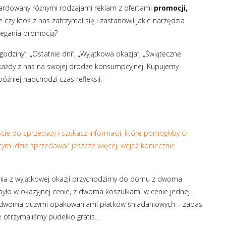
ardowany różnymi rodzajami reklam z ofertami
promocji,
le czy ktoś z nas zatrzymał się i zastanowił jakie narzędzia
legania promocją?
e godziny”, „Ostatnie dni”, „Wyjątkowa okazja”, „Świąteczne
 każdy z nas na swojej drodze konsumpcyjnej. Kupujemy
óźniej nadchodzi czas refleksji.
jście do sprzedaży i szukasz informacji, które pomogłyby ci
 tym idzie sprzedawać jeszcze więcej, wejdź koniecznie
tania z wyjątkowej okazji przychodzimy do domu z dwoma
yło w okazyjnej cenie, z dwoma koszulkami w cenie jednej …
a, z dwoma dużymi opakowaniami płatków śniadaniowych – zapas
że otrzymaliśmy pudełko gratis…