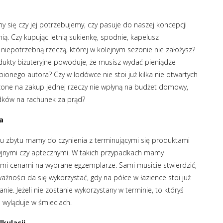
y się czy jej potrzebujemy, czy pasuje do naszej koncepcji
ą. Czy kupując letnią sukienkę, spodnie, kapelusz
ą niepotrzebną rzeczą, której w kolejnym sezonie nie założysz?
dukty biżuteryjne powoduje, że musisz wydać pieniądze
ionego autora? Czy w lodówce nie stoi już kilka nie otwartych
zone na zakup jednej rzeczy nie wpłyną na budżet domowy,
odków na rachunek za prąd?
na
u zbytu mamy do czynienia z terminującymi się produktami
yjnymi czy aptecznymi. W takich przypadkach mamy
ymi cenami na wybrane egzemplarze. Sami musicie stwierdzić,
ażności da się wykorzystać, gdy na półce w łazience stoi już
ie. Jeżeli nie zostanie wykorzystany w terminie, to któryś
 wyląduje w śmieciach.
lkulacji