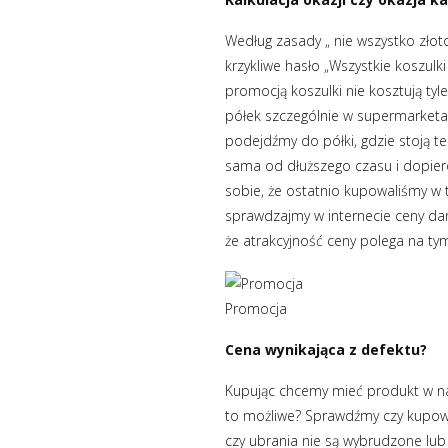
Według zasady „ nie wszystko złoto
krzykliwe hasło „Wszystkie koszul
promocją koszulki nie kosztują tyl
półek szczególnie w supermarketach
podejdźmy do półki, gdzie stoją te
sama od dłuższego czasu i dopier
sobie, że ostatnio kupowaliśmy w 
sprawdzajmy w internecie ceny da
że atrakcyjność ceny polega na tym,
Promocja
Cena wynikająca z defektu?
Kupując chcemy mieć produkt w najl
to możliwe? Sprawdźmy czy kupow
czy ubrania nie są wybrudzone lub 