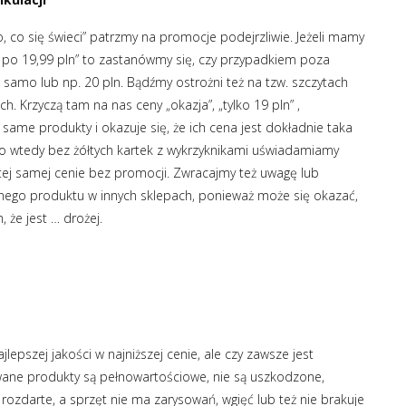
, co się świeci” patrzmy na promocje podejrzliwie. Jeżeli mamy
ki po 19,99 pln” to zastanówmy się, czy przypadkiem poza
e samo lub np. 20 pln. Bądźmy ostrożni też na tzw. szczytach
. Krzyczą tam na nas ceny „okazja”, „tylko 19 pln” ,
 same produkty i okazuje się, że ich cena jest dokładnie taka
o wtedy bez żółtych kartek z wykrzyknikami uświadamiamy
tej samej cenie bez promocji. Zwracajmy też uwagę lub
nego produktu w innych sklepach, ponieważ może się okazać,
 że jest … drożej.
epszej jakości w najniższej cenie, ale czy zawsze jest
ane produkty są pełnowartościowe, nie są uszkodzone,
rozdarte, a sprzęt nie ma zarysowań, wgięć lub też nie brakuje