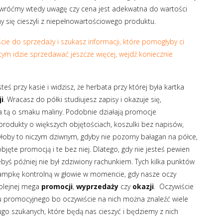
Zwróćmy wtedy uwagę czy cena jest adekwatna do wartości
y się cieszyli z niepełnowartościowego produktu.
jście do sprzedaży i szukasz informacji, które pomogłyby ci
 tym idzie sprzedawać jeszcze więcej, wejdź koniecznie
steś przy kasie i widzisz, że herbata przy której była kartka
i
. Wracasz do półki studiujesz zapisy i okazuje się,
 na tą o smaku maliny. Podobnie działają promocje
 produkty o większych objętościach, koszulki bez napisów,
byłoby to niczym dziwnym, gdyby nie pozorny bałagan na półce,
jęte promocją i te bez niej. Dlatego, gdy nie jesteś pewien
byś później nie był zdziwiony rachunkiem. Tych kilka punktów
ampkę kontrolną w głowie w momencie, gdy nasze oczy
kolejnej mega
promocji
,
wyprzedaży
czy
okazji
. Oczywiście
 promocyjnego bo oczywiście na nich można znaleźć wiele
go szukanych, które będą nas cieszyć i będziemy z nich