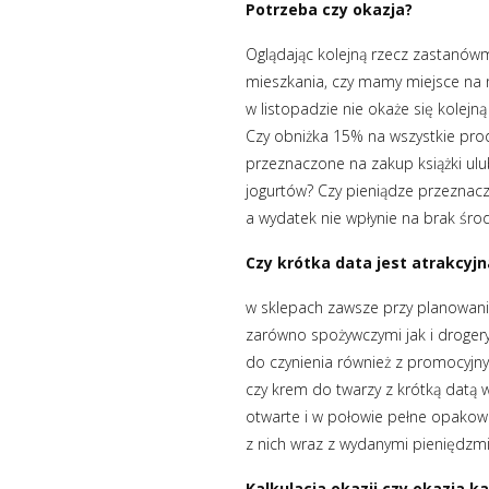
Potrzeba czy okazja?
Oglądając kolejną rzecz zastanówm
mieszkania, czy mamy miejsce na ni
w listopadzie nie okaże się kolejn
Czy obniżka 15% na wszystkie pro
przeznaczone na zakup książki ulub
jogurtów? Czy pieniądze przeznac
a wydatek nie wpłynie na brak śr
Czy krótka data jest atrakcyj
w sklepach zawsze przy planowani
zarówno spożywczymi jak i droger
do czynienia również z promocyjn
czy krem do twarzy z krótką datą w
otwarte i w połowie pełne opakowan
z nich wraz z wydanymi pieniędzmi
Kalkulacja okazji czy okazja ka