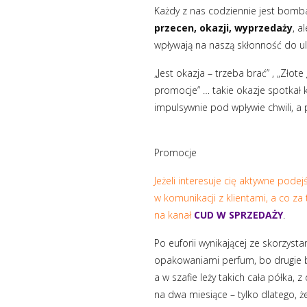
Każdy z nas codziennie jest bomb
przecen, okazji, wyprzedaży
, a
wpływają na naszą skłonność do u
„Jest okazja – trzeba brać” , „Złot
promocje” … takie okazje spotkał
impulsywnie pod wpływie chwili, a p
Promocje
Jeżeli interesuje cię aktywne pode
w komunikacji z klientami, a co za
na kanał
CUD W SPRZEDAŻY
.
Po euforii wynikającej ze skorzys
opakowaniami perfum, bo drugie b
a w szafie leży takich cała półk
na dwa miesiące – tylko dlatego, 