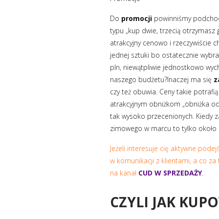
Do
promocji
powinniśmy podchodz
typu „kup dwie, trzecią otrzymasz
atrakcyjny cenowo i rzeczywiście 
jednej sztuki bo ostatecznie wybra
pln, niewątpliwie jednostkowo wych
naszego budżetu?Inaczej ma się
z
czy też obuwia. Ceny takie potraf
atrakcyjnym obniżkom „obniżka od 
tak wysoko przecenionych. Kiedy 
zimowego w marcu to tylko około 1
Jeżeli interesuje cię aktywne pode
w komunikacji z klientami, a co za
na kanał
CUD W SPRZEDAŻY
.
CZYLI JAK KUP