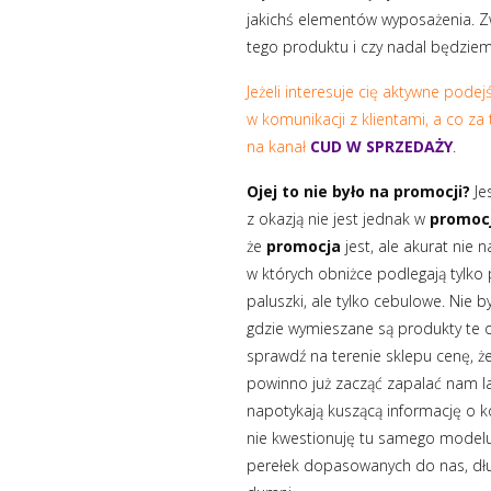
jakichś elementów wyposażenia. 
tego produktu i czy nadal będziem
Jeżeli interesuje cię aktywne pode
w komunikacji z klientami, a co za
na kanał
CUD W SPRZEDAŻY
.
Ojej to nie było na promocji?
Je
z okazją nie jest jednak w
promocj
że
promocja
jest, ale akurat nie
w których obniżce podlegają tylko
paluszki, ale tylko cebulowe. Nie 
gdzie wymieszane są produkty te ob
sprawdź na terenie sklepu cenę, że
powinno już zacząć zapalać nam l
napotykają kuszącą informację o 
nie kwestionuję tu samego modelu
perełek dopasowanych do nas, dłu