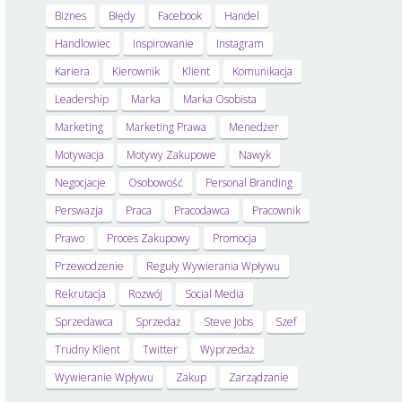
Biznes
Błędy
Facebook
Handel
Handlowiec
Inspirowanie
Instagram
Kariera
Kierownik
Klient
Komunikacja
Leadership
Marka
Marka Osobista
Marketing
Marketing Prawa
Menedżer
Motywacja
Motywy Zakupowe
Nawyk
Negocjacje
Osobowość
Personal Branding
Perswazja
Praca
Pracodawca
Pracownik
Prawo
Proces Zakupowy
Promocja
Przewodzenie
Reguły Wywierania Wpływu
Rekrutacja
Rozwój
Social Media
Sprzedawca
Sprzedaż
Steve Jobs
Szef
Trudny Klient
Twitter
Wyprzedaż
Wywieranie Wpływu
Zakup
Zarządzanie